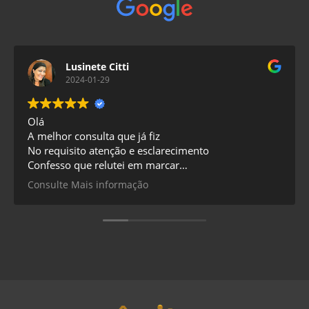
Lusinete Citti
2024-01-29
Olá
A melhor consulta que já fiz
No requisito atenção e esclarecimento
Confesso que relutei em marcar
Mas com certeza terei resultados senti confiança
Consulte Mais informação
Estava usando algumas medicações
Na qual ele fez uma nova farmacologia muito
interessante algo que eu não tinha experimentado
ainda
No momento estamos no caminho certo
Gratidão tbem para esta profissional Yandra
Nutricionista , muito atenciosa e prestativa espero
fazer tudo direitinho para obter resultados