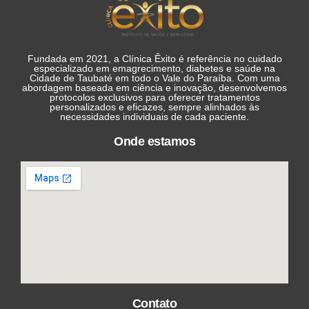
Os profissionais da Clínica Êxito estão de parabéns
pelo atendimento
Às secretarias e assistentes tbem são maravilhosas
Parabéns
Fundada em 2021, a Clínica Êxito é referência no cuidado
especializado em emagrecimento, diabetes e saúde na
Lusinete Citti
Cidade de Taubaté em todo o Vale do Paraíba. Com uma
abordagem baseada em ciência e inovação, desenvolvemos
protocolos exclusivos para oferecer tratamentos
personalizados e eficazes, sempre alinhados às
necessidades individuais de cada paciente.
Onde estamos
Contato